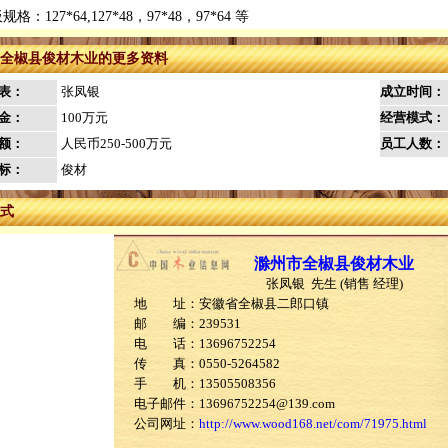
：127*64,127*48，97*48，97*64 等
全椒县俊材木业的更多资料
表：
张凤银
成立时间：
金：
100万元
经营模式：
额：
人民币250-500万元
员工人数：
标：
俊材
式
滁州市全椒县俊材木业
张凤银 先生 (销售 经理)
地 址：安徽省全椒县二郎口镇
邮 编：239531
电 话：13696752254
传 真：0550-5264582
手 机：13505508356
电子邮件：13696752254@139.com
公司网址：
http://www.wood168.net/com/71975.html