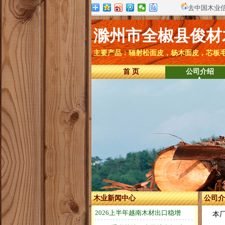
去中国木业
滁州市全椒县俊材
主要产品：辐射松面皮，杨木面皮，芯板毛
首 页
公司介绍
木业新闻中心
公司介
本厂专