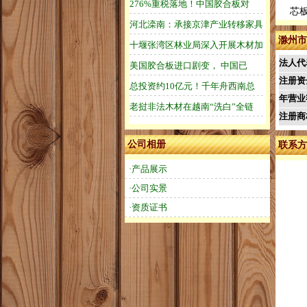
芯板规格
滁州市
法人代
注册资
年营业
注册商
公司相册
联系方
·产品展示
·公司实景
·资质证书