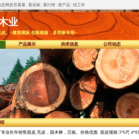
信息网首页看看
|
看采购
|
看行情
|
查产品
|
找工作
木业
皮。<建筑模板,包装箱板，多层板专用>
产品展示
供求信息
公司动态
绍
业长年销售面皮,毛皮，园木棒，芯板。价格优惠. 面皮规格:3*6尺 4*8