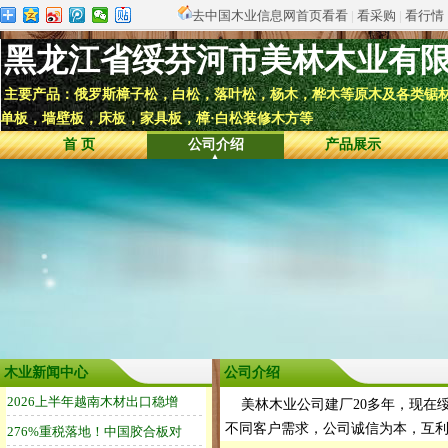
去中国木业信息网首页看看
|
看采购
|
看行情
黑龙江省绥芬河市美林木业有
主要产品：俄罗斯樟子松，白松，落叶松，杨木，桦木等原木及各类锯
单板，墙壁板，床板，家具板，樟·白松装修木方等
首 页
公司介绍
产品展示
木业新闻中心
公司介绍
美林木业公司建厂20多年，现在
不同客户需求，公司诚信为本，互