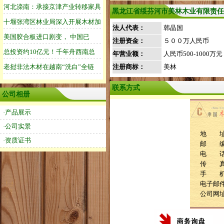
黑龙江省绥芬河市美林木业有限责任
法人代表：
韩晶国
注册资金：
５００万人民币
年营业额：
人民币500-1000万元
注册商标：
美林
联系方式
公司相册
·产品展示
·公司实景
地 址
·资质证书
邮 编
电 话：0
传 
手 机：1
电子邮件：
公司网