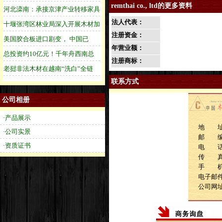
remthai co., ltd的更多资料
法人代表：
注册资金：
年营业额：
注册商标：
联系方式
公司相册
·产品展示
地 址：32
·公司实景
邮 编：
·资质证书
电 话：6
传 
手 
电子邮件：t
公司网