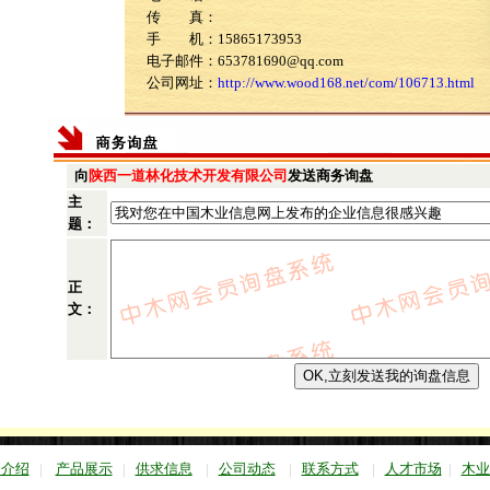
传 真：
手 机：15865173953
电子邮件：653781690@qq.com
公司网址：
http://www.wood168.net/com/106713.html
向
陕西一道林化技术开发有限公司
发送商务询盘
主
题：
正
文：
司介绍
|
产品展示
|
供求信息
|
公司动态
|
联系方式
|
人才市场
|
木业