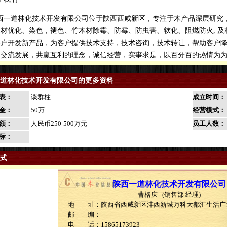
一道林化技术开发有限公司位于陕西西咸新区，专注于木产品深层研究
材优化、染色，褪色、竹木材除霉、防霉、防虫害、软化、阻燃防火, 及
户开发新产品，为客户提供技术支持，技术咨询，技术转让，帮助客户降
，交流发展，共赢互利的理念，诚信经营，实事求是，以百分百的热情为
道林化技术开发有限公司的更多资料
表：
谈群柱
成立时间：
金：
50万
经营模式：
额：
人民币250-500万元
员工人数：
标：
式
陕西一道林化技术开发有限公司
曹格庆 (销售部 经理)
地 址：陕西省西咸新区沣西新城万科大都汇生活广场
邮 编：
电 话：15865173923