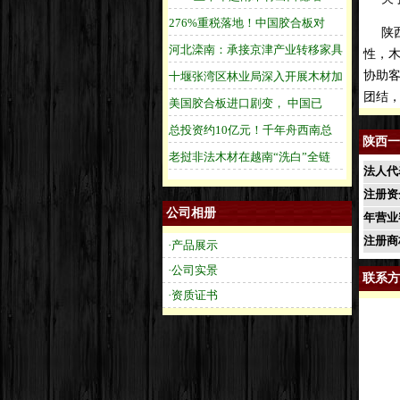
陕西
性，木
协助客
团结
陕西一
法人代
注册资
公司相册
年营业
注册商
·产品展示
·公司实景
联系方
·资质证书