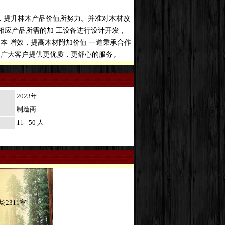
，提升林木产品价值所努力。并准对木材改
相应产品所需的加 工设备进行设计开发，
本 增效，提高木材附加价值 一道秉承合作
为广大客户提供更优质，更舒心的服务。
2023年
制造商
11 - 50 人
2311室