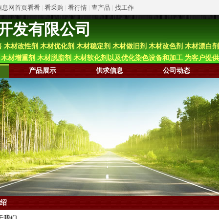
信息网首页看看
|
看采购
|
看行情
|
查产品
|
找工作
开发有限公司
木材改性剂 木材优化剂 木材稳定剂 木材做旧剂 木材改色剂 木材漂白剂
剂 木材增重剂 木材脱脂剂 木材软化剂以及优化染色设备和加工 为客户提
产品展示
供求信息
公司动态
绍
我们