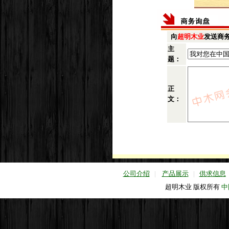
向
超明木业
发送商
主
题：
正
文：
公司介绍
|
产品展示
|
供求信息
超明木业 版权所有
中