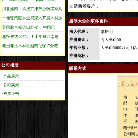
回馈新老客户，
超明木业的更多资料
法人代表：
李培明
注册资金：
万人民币50
年营业额：
人民币5000万元-1亿
注册商标：
公司相册
联系方式
·产品展示
·公司实景
·资质证书
地 址
邮 
电 话：1
传 
手 机：1
电子邮
公司网