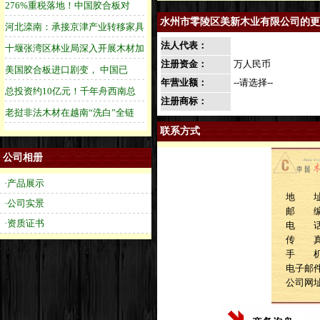
水州市零陵区美新木业有限公司的更
法人代表：
注册资金：
万人民币
年营业额：
--请选择--
注册商标：
联系方式
公司相册
·产品展示
地 址
·公司实景
邮 
·资质证书
电 话：1
传 
手 机：1
电子邮件：
公司网