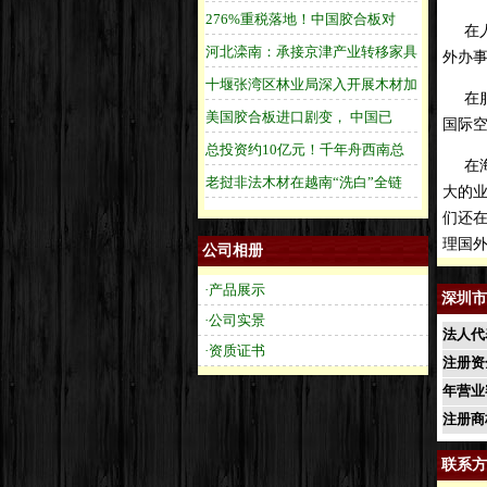
在人
外办
在服
国际
在海
大的
们还
理国
公司相册
·产品展示
深圳市
·公司实景
法人代
·资质证书
注册资
年营业
注册商
联系方