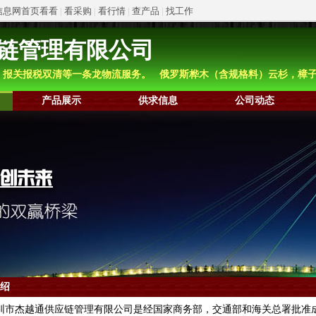
信息网首页看看
|
看采购
|
看行情
|
查产品
|
找工作
链管理有限公司
，报关报税双清等一条龙物流服务。 俄罗斯桦木（含规格料）云杉，樟
产品展示
供求信息
公司动态
绍
市杰越通供应链管理有限公司是经国家商务部，交通部和海关总署批准