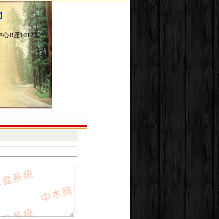
司
B座1013室