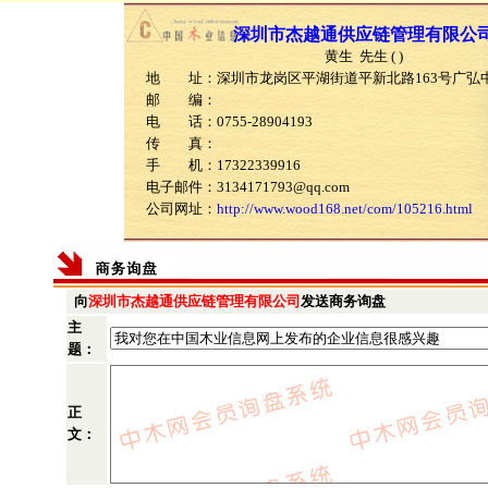
深圳市杰越通供应链管理有限公
黄生 先生 ( )
地 址：深圳市龙岗区平湖街道平新北路163号广弘中心
邮 编：
电 话：0755-28904193
传 真：
手 机：17322339916
电子邮件：3134171793@qq.com
公司网址：
http://www.wood168.net/com/105216.html
向
深圳市杰越通供应链管理有限公司
发送商务询盘
主
题：
正
文：