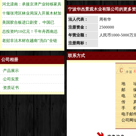
宁波华杰景观木业有限公司的更多资
法人代表：
周有华
注册资金：
2500000
年营业额：
人民币1000-5000万
注册商标：
联系方式
公司相册
·产品展示
·公司实景
地 址
·资质证书
邮 
电 话：0
传 
手 机：1
电子邮件：
公司网