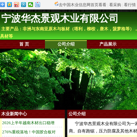
去中国木业信息网首页看看
|
看采购
|
看行情
宁波华杰景观木业有限公司
主要产品：非洲与东南亚原木与板材（塔利，柳桉，唐木，菠萝格等）
具材等
首 页
公司介绍
产品展示
木业新闻中心
公司介绍
宁波华杰景观木业有限公司为一家
商。自有跑锯，压力防腐及其他木