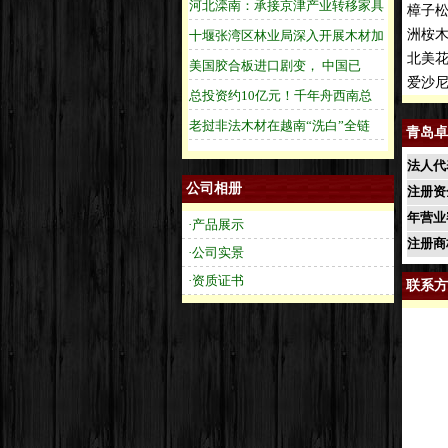
樟子松
洲桉木
北美花
爱沙尼
青岛卓
法人代
公司相册
注册资
年营业
·产品展示
注册商
·公司实景
·资质证书
联系方