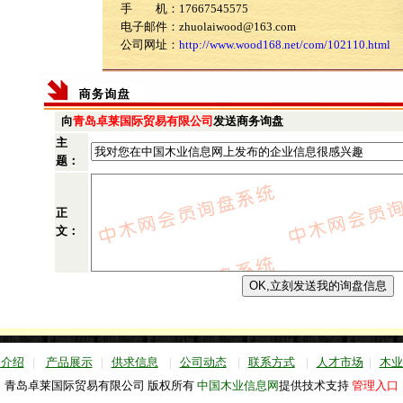
手 机：17667545575
电子邮件：zhuolaiwood@163.com
公司网址：
http://www.wood168.net/com/102110.html
向
青岛卓莱国际贸易有限公司
发送商务询盘
主
题：
正
文：
司介绍
|
产品展示
|
供求信息
|
公司动态
|
联系方式
|
人才市场
|
木业
青岛卓莱国际贸易有限公司 版权所有
中国木业信息网
提供技术支持
管理入口