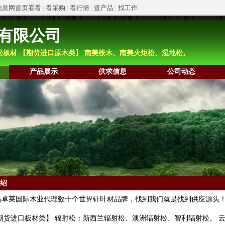
信息网首页看看
|
看采购
|
看行情
|
查产品
|
找工作
有限公司
松板材 【期货进口原木类】 南美桉木、南美火炬松、湿地松。
产品展示
供求信息
公司动态
绍
卓莱国际木业代理数十个世界针叶材品牌，找到我们就是找到供应源头
货进口板材类】 辐射松：新西兰辐射松、澳洲辐射松、智利辐射松。 