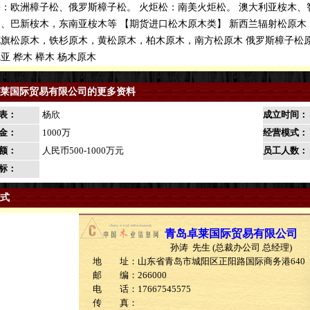
：欧洲樟子松、俄罗斯樟子松。 火炬松：南美火炬松。 澳大利亚桉木、
、巴新桉木，东南亚桉木等 【期货进口松木原木类】 新西兰辐射松原
旗松原木，铁杉原木，黄松原木，柏木原木，南方松原木 俄罗斯樟子松原木
亚 桦木 榉木 杨木原木
莱国际贸易有限公司的更多资料
表：
杨欣
成立时间：
金：
1000万
经营模式：
额：
人民币500-1000万元
员工人数：
标：
式
青岛卓莱国际贸易有限公司
孙涛 先生 (总裁办公司 总经理)
地 址：山东省青岛市城阳区正阳路国际商务港640
邮 编：266000
电 话：17667545575
传 真：