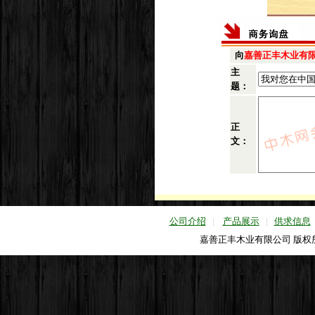
向
嘉善正丰木业有
主
题：
正
文：
公司介绍
|
产品展示
|
供求信息
嘉善正丰木业有限公司 版权