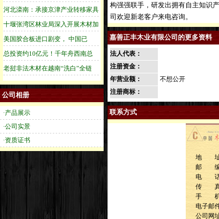
构强强联手，研发出拥有自主知识
司欢迎新老客户来电咨询。
嘉善正丰木业有限公司的更多资料
法人代表：
注册资金：
年营业额：
不想公开
注册商标：
公司相册
联系方式
·产品展示
·公司实景
·资质证书
地 址
邮 编：
电 话：
传 真：
手 机：1
电子邮件：
公司网