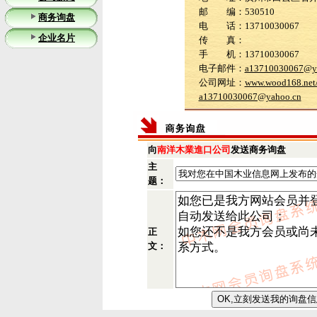
邮 编：530510
商务询盘
电 话：13710030067
企业名片
传 真：
手 机：13710030067
电子邮件：
a13710030067@y
公司网址：
www.wood168.net/u
a13710030067@yahoo.cn
向
南洋木業進口公司
发送商务询盘
主
题：
正
文：