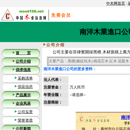
中木网首页
|
南洋木業進口公
公 司 介 绍
公司主要在菲律賓開採黑檀.木材面積上萬
首 页
主要产品：黑檀(條紋烏木).桃花芯木.紅木.花梨木
公司介绍
南洋木業進口公司的更多资料：
供求信息
采购清单
法人代表：
供应信息
注册资金：
万人民币
年营业额：
--请选择--
产品展示
注册商标：
企业风采
公司实景
南
荣誉资质
李軒
公司新闻
地 址：廣州市白云區石井