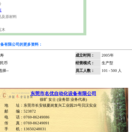
务
蔬
品及原材料
沉木
设备有限公司的更多资料：
寿
成立时间：
2005年
民币
经营模式：
生产型
选择--
员工人数：
101 - 500 人
东莞市名优自动化设备有限公司
徐旷 女士 (业务部 业务代表)
地 址：东莞市长安镇夏岗复兴工业园29号贝汉实业
邮 编：523872
电 话：0769-86249086
传 真：0769-86249091
手 机：13650248031