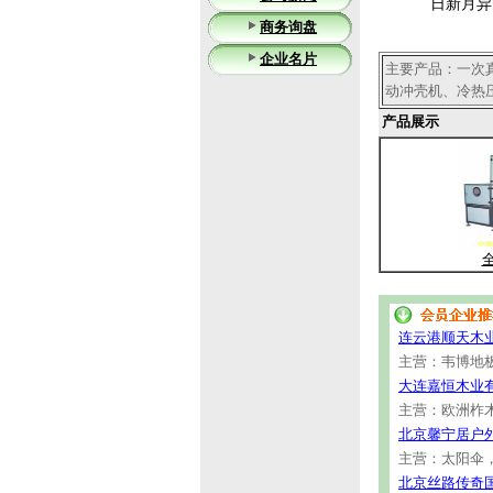
日新月异的
商务询盘
企业名片
主要产品：一次
动冲壳机、冷热
产品展示
连云港顺天木
主营：韦博地板
大连嘉恒木业
主营：欧洲柞
北京馨宁居户
主营：太阳伞
北京丝路传奇