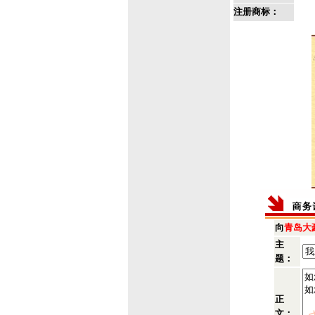
注册商标：
向
青岛大
主
题：
正
文：