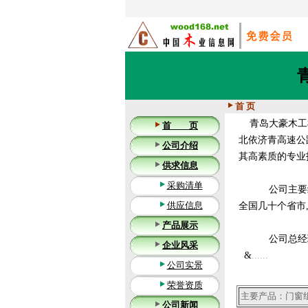
首 页
青岛大豪木工机
首 页
北依济青高速公路
公司介绍
其高素质的专业
供求信息
采购清单
公司主要经营:
供应信息
全国几十个省市
产品展示
公司总经理魏
企业风采
&
......
公司实景
荣誉资质
主要产品：门窗
公司新闻