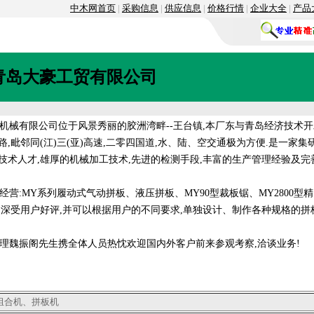
中木网首页
|
采购信息
|
供应信息
|
价格行情
|
企业大全
|
产品
青岛大豪工贸有限公司
械有限公司位于风景秀丽的胶洲湾畔--王台镇,本厂东与青岛经济技术开
,毗邻同(江)三(亚)高速,二零四国道,水、陆、空交通极为方便.是一家
技术人才,雄厚的机械加工技术,先进的检测手段,丰富的生产管理经验及完
MY系列履动式气动拼板、液压拼板、MY90型裁板锯、MY2800型精
,深受用户好评,并可以根据用户的不同要求,单独设计、制作各种规格的拼
振阁先生携全体人员热忱欢迎国内外客户前来参观考察,洽谈业务!
组合机、拼板机