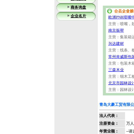
商务询盘
企业名片
欧洲PNR喷嘴
主营：喷嘴，
南京振帮
主营：集装箱
兴达建材
主营：线条、
常州肯威斯包
主营：包装木
三森木业
主营：细木工
北京市园林设
主营：园林设
青岛大豪工贸有限
法人代表：
注册资金：
万人
年营业额：
--请