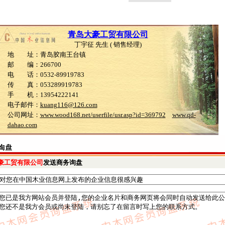
青岛大豪工贸有限公司
丁宇征 先生 ( 销售经理)
地 址：青岛胶南王台镇
邮 编：266700
电 话：0532-89919783
传 真：053289919783
手 机：13954222141
电子邮件：
kuang116@126.com
公司网址：
www.wood168.net/userfile/usr.asp?id=369792
www.qd-
dahao.com
豪工贸有限公司
发送商务询盘