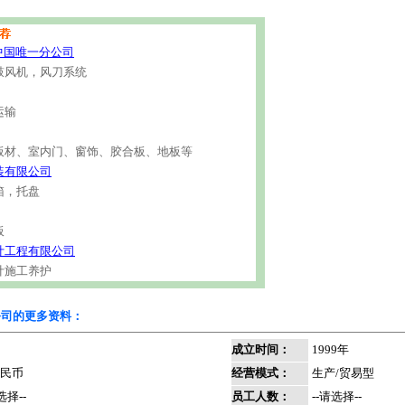
中国唯一分公司
鼓风机，风刀系统
运输
板材、室内门、窗饰、胶合板、地板等
装有限公司
箱，托盘
板
计工程有限公司
计施工养护
公司的更多资料：
成立时间：
1999年
民币
经营模式：
生产/贸易型
选择--
员工人数：
--请选择--