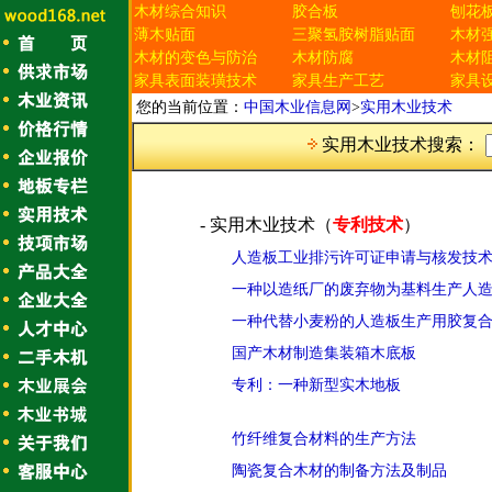
木材综合知识
胶合板
刨花
薄木贴面
三聚氢胺树脂贴面
木材
木材的变色与防治
木材防腐
木材
家具表面装璜技术
家具生产工艺
家具
您的当前位置：
中国木业信息网
>
实用木业技术
实用木业技术搜索：
- 实用木业技术（
专利技术
）
人造板工业排污许可证申请与核发技
一种以造纸厂的废弃物为基料生产人
一种代替小麦粉的人造板生产用胶复
国产木材制造集装箱木底板
专利：一种新型实木地板
竹纤维复合材料的生产方法
陶瓷复合木材的制备方法及制品