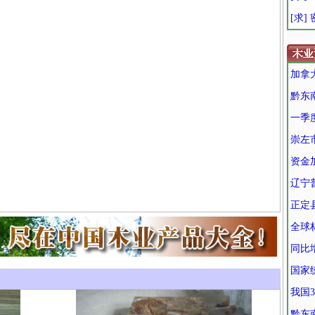
[求]
加拿
黔东
一季
崇左
资金
辽宁
正定
全球
同比增
国家
我国
黔东