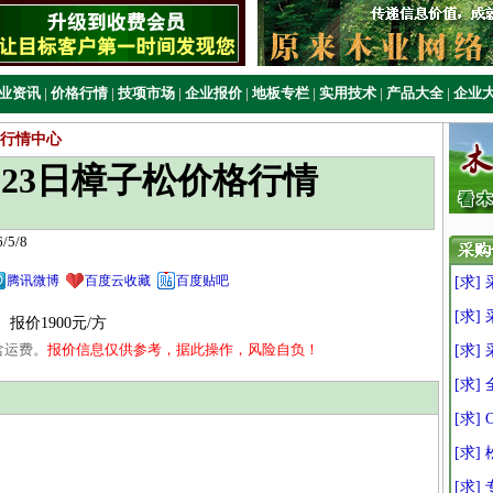
业资讯
|
价格行情
|
技项市场
|
企业报价
|
地板专栏
|
实用技术
|
产品大全
|
企业
行情中心
4月23日樟子松价格行情
5/8
腾讯微博
百度云收藏
百度贴吧
[求]
[求]
报价1900元/方
含运费。
报价信息仅供参考，据此操作，风险自负！
[求]
[求]
[求]
[求]
[求]