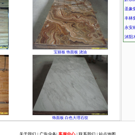
圣象
丰林集
永安林
沭阳
宝丽板 饰面板 浇油
饰面板 白色大理石纹
关于我们
|
广告业务
|
客服中心
|
联系我们
|
站点地图