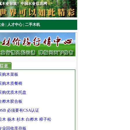
大全
|
人才中心
|
二手木机
 采购木菜板
 采购木质餐椅
 采购优质木托盘
 全桦木胶合板
 OSB 必须要有CSA认证
 松木 杨木 杉木 白桦木 樟子松
 专业回收库存板