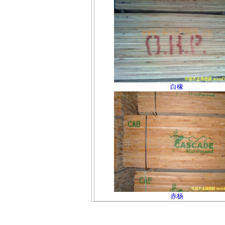
白橡
赤杨