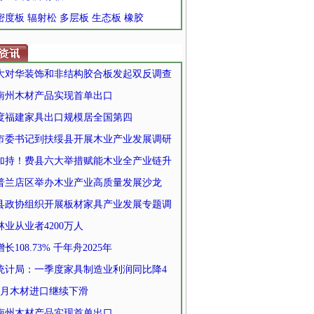
 密度板 辐射松 多层板 生态板 橡胶
大对华装饰和非结构胶合板发起双反调查
南州木材产品实现首单出口
度福建家具出口规模居全国第四
市委书记到扶绥县开展木业产业发展调研
加持！费县六大举措赋能木业全产业链升
普兰店区举办木业产业高质量发展沙龙
县政协组织开展板材家具产业发展专题调
林业从业者4200万人
长108.73% 千年舟2025年
统计局：一季度家具制造业利润同比降4
3月木材进口继续下滑
南州木材产品实现首单出口