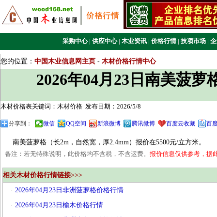
采购中心
|
供应中心
|
木业资讯
|
价格行情
|
技项市场
|
企
您的位置：
中国木业信息网主页
-
木材价格行情中心
2026年04月23日南美菠
木材价格表关键词：木材价格
发布日期：2026/5/8
分享到：
微信
QQ空间
新浪微博
腾讯微博
百度云收藏
百
南美菠萝格（长2m，自然宽，厚2.4mm）报价在5500元/立方米。
备注：若无特殊说明，此价格均不含税，不含运费。
报价信息仅供参考，据
相关木材价格行情链接>>>
·
2026年04月23日非洲菠萝格价格行情
·
2026年04月23日榆木价格行情