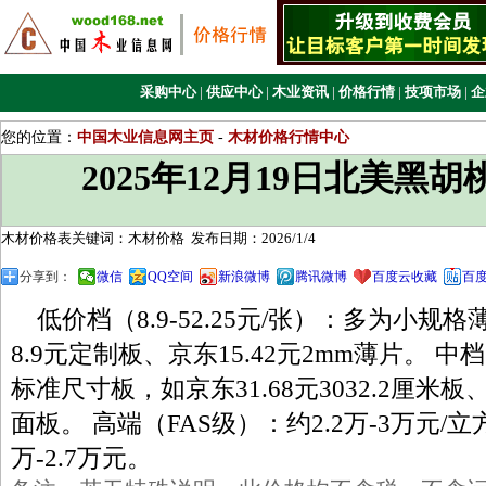
采购中心
|
供应中心
|
木业资讯
|
价格行情
|
技项市场
|
企
您的位置：
中国木业信息网主页
-
木材价格行情中心
2025年12月19日北美黑
木材价格表关键词：木材价格
发布日期：2026/1/4
分享到：
微信
QQ空间
新浪微博
腾讯微博
百度云收藏
百
低价档（8.9-52.25元/张）‌：多为小规
8.9元定制板、京东15.42元2mm薄片。 ‌中档（
标准尺寸板，如京东31.68元3032.2厘米板
面板。 ‌高端（FAS级）‌：约2.2万-3万元/立
万-2.7万元。