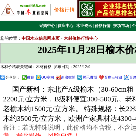
采购中心
|
供应中心
|
木业资讯
|
价格行情
|
技项市场
|
企
您的位置：
中国木业信息网主页
-
木材价格行情中心
2025年11月28日榆木
木材价格表关键词：木材价格
发布日期：2025/12/9
分享到：
微信
QQ空间
新浪微博
腾讯微博
百度云收藏
百
‌国产新料‌：东北产A级榆木（30-60cm粗，2
2200元/立方米，B级料便宜300-500元‌
老榆木约1500元/立方米。 ‌特殊规格‌：长2
木约3500元/立方米，欧洲产家具材达4300-4
备注：若无特殊说明，此价格均不含税，不含
考，据此操作，风险自负！