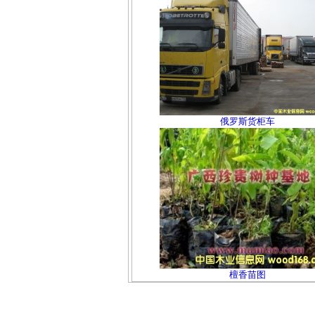
俄罗斯货柜车
檀香苗图