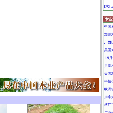
[求]
中国
加纳
广西
美国
1-9
贵港
美国
科技
欧洲
加拿
榕江“
广西