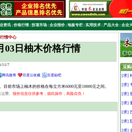
业资讯
|
价格行情
|
技项市场
|
企业报价
|
地板专栏
|
实用技术
|
产品大全
|
企业
行情中心
11月03日柚木价格行情
11/7
腾讯微博
百度云收藏
百度贴吧
[求]
[求]
前市场上柚木的价格在每立方米6000元至10000元之间。
含运费。
报价信息仅供参考，据此操作，风险自负！
[求]
[求
[求]
[求]
[求]