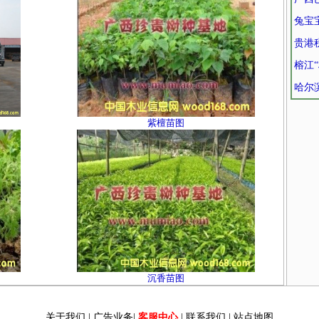
兔宝
贵港
榕江“
哈尔
紫檀苗图
沉香苗图
关于我们
|
广告业务
|
客服中心
|
联系我们
|
站点地图