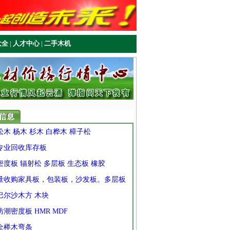
大全
|
人才中心
|
二手木机
 松木 杨木 杉木 白桦木 樟子松
 专业回收库存板
 密度板 辐射松 多层板 生态板 橡胶
] 量收购家具板，包装板，沙发板。多层板
 巴尔沙木方 木块
 防潮密度板 HMR MDF
 全榉木弯条