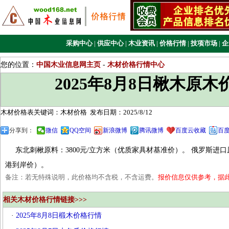
采购中心
|
供应中心
|
木业资讯
|
价格行情
|
技项市场
|
企
您的位置：
中国木业信息网主页
-
木材价格行情中心
2025年8月8日楸木原
木材价格表关键词：木材价格
发布日期：2025/8/12
分享到：
微信
QQ空间
新浪微博
腾讯微博
百度云收藏
百
东北刺楸原料：‌3800元/立方米‌（优质家具材基准价）。 俄罗斯进口原木：‌
港到岸价）。
备注：若无特殊说明，此价格均不含税，不含运费。
报价信息仅供参考，据
相关木材价格行情链接>>>
·
2025年8月8日椴木价格行情