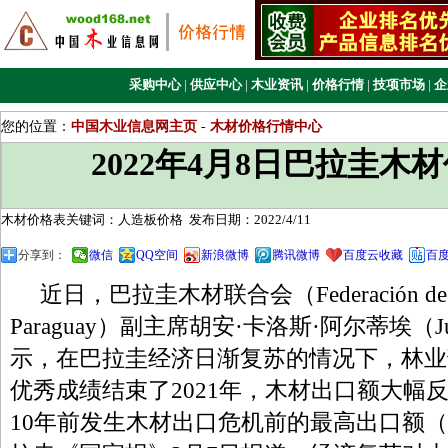
采购中心
|
供应中心
|
木业资讯
|
价格行情
|
技项市场
|
企
您的位置：
中国木业信息网主页
-
木材价格行情中心
2022年4月8日巴拉圭木
木材价格表关键词：人造板价格
发布日期：2022/4/11
分享到：
微信
QQ空间
新浪微博
腾讯微博
百度云收藏
百
近日，巴拉圭木材联合会（Federación de Mad
Paraguay）副主席胡安·卡洛斯·阿尔蒂埃（Juan C
示，在巴拉圭经济日渐复苏的情况下，林业
优秀成绩结束了2021年，木材出口额大幅反
10年前发生木材出口危机前的最高出口额（