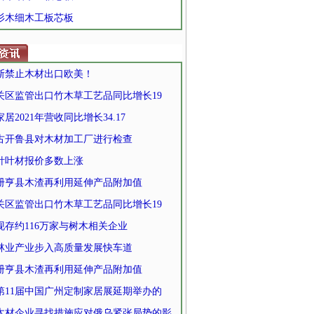
 杉木细木工板芯板
斯禁止木材出口欧美！
关区监管出口竹木草工艺品同比增长19
居2021年营收同比增长34.17
古开鲁县对木材加工厂进行检查
针叶材报价多数上涨
册亨县木渣再利用延伸产品附加值
关区监管出口竹木草工艺品同比增长19
现存约116万家与树木相关企业
林业产业步入高质量发展快车道
册亨县木渣再利用延伸产品附加值
第11届中国广州定制家居展延期举办的
木材企业寻找措施应对俄乌紧张局势的影