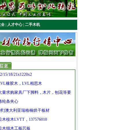
大全
|
人才中心
|
二手木机
2/15/18/21x1220x2
 LVL橡胶木，LVL相思木
] 大量求购家具厂下脚料，木片，刨花等要
 涤纶条夹心
 [求]澳大利亚瑞格楠烘干板材
 松木桉木LVTT，137576010
 松木细木工板芯板