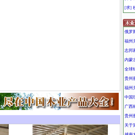
[求]
俄罗
福州
志邦家
内蒙
全球
贵州
福州
中国
广西
贵州
关于
越南