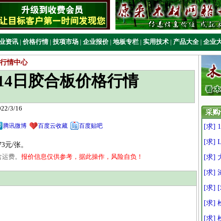
业资讯
|
价格行情
|
技项市场
|
企业报价
|
地板专栏
|
实用技术
|
产品大全
|
企业
行情中心
3月14日胶合板价格行情
/3/16
腾讯微博
百度云收藏
百度贴吧
[求] 1
[求]
73元/张。
含运费。
报价信息仅供参考，据此操作，风险自负！
[求
[求]
[求]
[求]
[求]