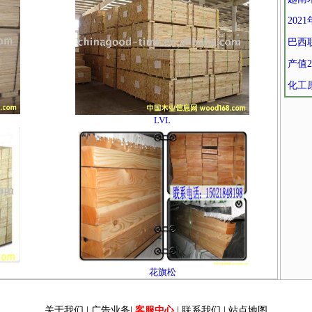
20
巴西
产值2
化工
LVL
花旗松
关于我们
|
广告业务
|
客服中心
|
联系我们
|
站点地图