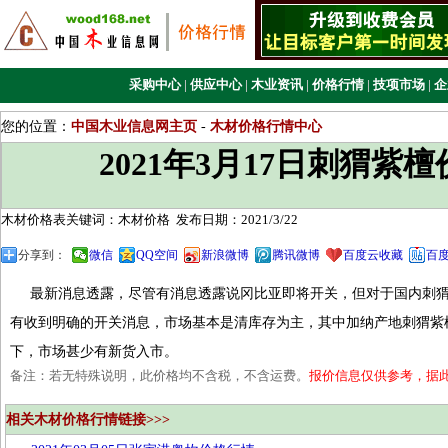
采购中心
|
供应中心
|
木业资讯
|
价格行情
|
技项市场
|
企
您的位置：
中国木业信息网主页
-
木材价格行情中心
2021年3月17日刺猬紫
木材价格表关键词：木材价格
发布日期：2021/3/22
分享到：
微信
QQ空间
新浪微博
腾讯微博
百度云收藏
百
最新消息透露，尽管有消息透露说冈比亚即将开关，但对于国内刺猬
有收到明确的开关消息，市场基本是清库存为主，其中加纳产地刺猬紫
下，市场甚少有新货入市。
备注：若无特殊说明，此价格均不含税，不含运费。
报价信息仅供参考，据
相关木材价格行情链接>>>