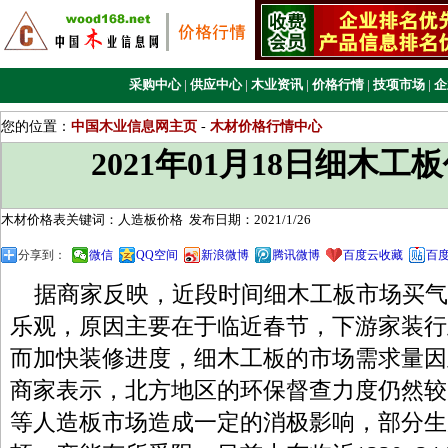
采购中心
|
供应中心
|
木业资讯
|
价格行情
|
技项市场
|
企
您的位置：
中国木业信息网主页
-
木材价格行情中心
2021年01月18日细木工
木材价格表关键词：人造板价格
发布日期：2021/1/26
分享到：
微信
QQ空间
新浪微博
腾讯微博
百度云收藏
百
据商家反映，近段时间细木工板市场买气
乐观，原因主要在于临近春节，下游家装行
而加快装修进度，细木工板的市场需求量因
商家表示，北方地区的环保督查力度仍然较
等人造板市场造成一定的消极影响，部分生