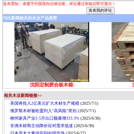
发布需知：请遵守中国境内法律法规，评论通过审核后即可显示！
与此新闻相关的木业产品推荐
沈阳定制胶合板木箱
相关木业新闻链接>>
·
美国将投入2亿美元扩大木材生产规模
(2025/7/1)
·
俄罗斯木材被欧盟列入“高风险”类别
(2025/7/1)
·
柳州家具产业1-5月出口额暴增333.3%
(2025/6/30)
·
非洲木材商主动降价应对需求低迷
(2025/6/30)
·
日本原木大量供应到中国市场
(2025/6/27)