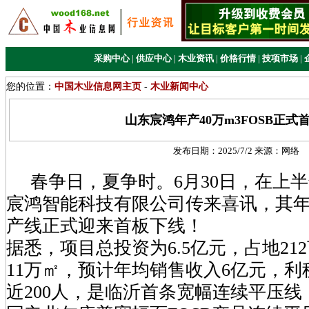
采购中心
|
供应中心
|
木业资讯
|
价格行情
|
技项市场
|
您的位置：
中国木业信息网主页
-
木业新闻中心
山东宸鸿年产40万m3FOSB正式
发布日期：
2025/7/2
来源：
网络
春争日，夏争时。6月30日，在上
宸鸿智能科技有限公司传来喜讯，其年产4
产线正式迎来首板下线！
据悉，项目总投资为6.5亿元，占地21
11万㎡，预计年均销售收入6亿元，利
近200人，是临沂首条宽幅连续平压