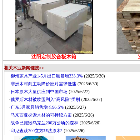
沈阳定制胶合板木箱
相关木业新闻链接>>
·
柳州家具产业1-5月出口额暴增333.3%
(2025/6/30)
·
非洲木材商主动降价应对需求低迷
(2025/6/30)
·
日本原木大量供应到中国市场
(2025/6/27)
·
俄罗斯木材被欧盟列入“高风险”类别
(2025/6/27)
·
广东5月家具销售增长96.5%
(2025/6/27)
·
马来西亚探索木材的可持续方案
(2025/6/26)
·
战争已摧毁乌克兰200万公顷的森林
(2025/6/26)
·
印尼查获200立方非法原木!
(2025/6/26)