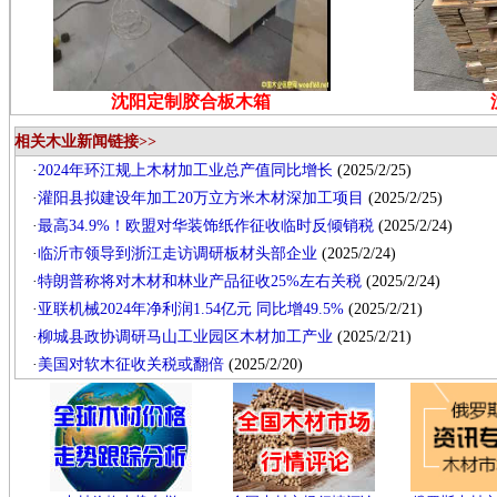
沈阳定制胶合板木箱
相关木业新闻链接>>
·
2024年环江规上木材加工业总产值同比增长
(2025/2/25)
·
灌阳县拟建设年加工20万立方米木材深加工项目
(2025/2/25)
·
最高34.9%！欧盟对华装饰纸作征收临时反倾销税
(2025/2/24)
·
临沂市领导到浙江走访调研板材头部企业
(2025/2/24)
·
特朗普称将对木材和林业产品征收25%左右关税
(2025/2/24)
·
亚联机械2024年净利润1.54亿元 同比增49.5%
(2025/2/21)
·
柳城县政协调研马山工业园区木材加工产业
(2025/2/21)
·
美国对软木征收关税或翻倍
(2025/2/20)