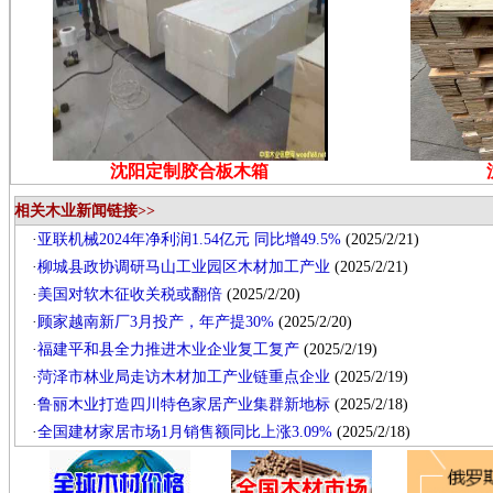
沈阳定制胶合板木箱
相关木业新闻链接>>
·
亚联机械2024年净利润1.54亿元 同比增49.5%
(2025/2/21)
·
柳城县政协调研马山工业园区木材加工产业
(2025/2/21)
·
美国对软木征收关税或翻倍
(2025/2/20)
·
顾家越南新厂3月投产，年产提30%
(2025/2/20)
·
福建平和县全力推进木业企业复工复产
(2025/2/19)
·
菏泽市林业局走访木材加工产业链重点企业
(2025/2/19)
·
鲁丽木业打造四川特色家居产业集群新地标
(2025/2/18)
·
全国建材家居市场1月销售额同比上涨3.09%
(2025/2/18)