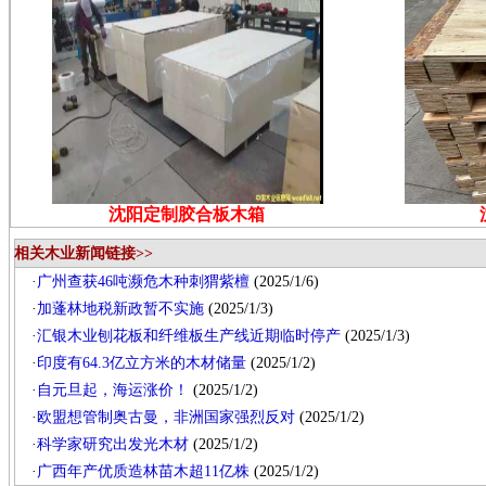
沈阳定制胶合板木箱
相关木业新闻链接>>
·
广州查获46吨濒危木种刺猬紫檀
(2025/1/6)
·
加蓬林地税新政暂不实施
(2025/1/3)
·
汇银木业刨花板和纤维板生产线近期临时停产
(2025/1/3)
·
印度有64.3亿立方米的木材储量
(2025/1/2)
·
自元旦起，海运涨价！
(2025/1/2)
·
欧盟想管制奥古曼，非洲国家强烈反对
(2025/1/2)
·
科学家研究出发光木材
(2025/1/2)
·
广西年产优质造林苗木超11亿株
(2025/1/2)