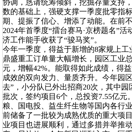
协调，恳请统筹倾斜，挖掘存量支持
数的基础上，强硬支撑一季度批零指标
期、提振了信心、增添了动能。在前
2024年首季度“擂台赛马·京榜题名”
济工作能手收获了“骏马奖”。
今年一季度，得益于新增的8家规上工
鼎盛重工订单量大幅增长，园区工业总产
元，增幅42%。能取得如此成绩，得
成效的双向发力、量质齐升。今年园区
去”，小分队已外出招商20次，其中园
批次，签约项目6个，总投资7.55亿
粮、国电投、益生纤生物等国内各行
前储备了一批较为成熟优质的重大项
业项目也进展顺利，通过多措并举推