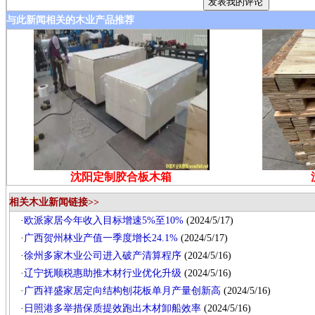
与此新闻相关的木业产品推荐
沈阳定制胶合板木箱
相关木业新闻链接>>
·
欧派家居今年收入目标增速5%至10%
(2024/5/17)
·
广西贺州林业产值一季度增长24.1%
(2024/5/17)
·
徐州多家木业公司进入破产清算程序
(2024/5/16)
·
辽宁抚顺税惠助推木材行业优化升级
(2024/5/16)
·
广西祥盛家居定向结构刨花板单月产量创新高
(2024/5/16)
·
日照港多举措保质提效跑出木材卸船效率
(2024/5/16)