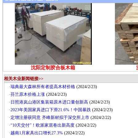
沈阳定制胶合板木箱
相关木业新闻链接>>
·
瑞典最大森林所有者提高木材价格
(2024/2/23)
·
芬兰原木价格上涨
(2024/2/23)
·
日照港岚山港区集装箱原木进口量创新高
(2024/2/23)
·
2023年美国家具进口下滑21.6%！中国暴跌
(2024/2/23)
·
定增注册获同意 齐峰新材拟于深交所上市
(2024/2/22)
·
“10天交付”！欧派家居卷出新高度
(2024/2/22)
·
越南1月家具出口增长27.3%
(2024/2/22)