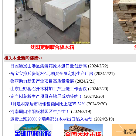
沈阳定制胶合板木箱
相关木业新闻链接>>
·
日照港岚山港区集装箱原木进口量创新高
(2024/2/22)
·
兔宝宝拟斥资近2亿元购买全屋定制生产厂房
(2024/2/21)
·
鲁丽助力新田产业项目高质量发展
(2024/2/21)
·
山东巨野县召开木材加工产业链工作会议
(2024/2/20)
·
定向刨花板生产项目在锦屏成功签约！
(2024/2/20)
·
1月建材家居市场销售额同比上涨35.52%
(2024/2/20)
·
河南周口淮阳板材园区生产忙！
(2024/2/19)
·
运费上涨200%？瑞典部分木材出口陷入被动
(2024/2/19)