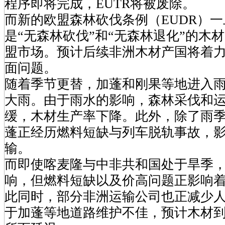
程序即将完成，EUTR将被废除。
而新的欧盟森林砍伐条例（EUDR）
是“无森林砍伐”和“无森林退化”的木
盟市场。预计后续非洲木材产国将着
面问题。
随着季节更替，加蓬和刚果等地进入
大雨。由于雨水的影响，森林采伐和
缓，木材生产率下降。此外，除了雨
蓬正经历燃料短缺与列车脱轨事故，
输。
而即使喀麦隆与中非共和国处于旱季
响，但燃料短缺以及价高问题正影响
此同时，部分非洲运输公司也正减少
于加蓬等地道路维护不佳，预计木材