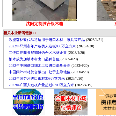
沈阳定制胶合板木箱
相关木业新闻链接>>
·
欧盟森林砍伐法将适用于进口木材、家具等产品
(2023/4/21)
·
2022年邳州市年产各类人造板800万立方米
(2023/4/20)
·
二连口岸商务局调研边合区木材企业
(2023/4/20)
·
柚木成为加纳木材出口品种首位
(2023/4/20)
·
2022年中国进口细木工板进口单价最高
(2023/4/20)
·
中国阔叶树材胶合板出口处于主导地位
(2023/4/20)
·
2022年绥芬河进口俄材309万立方米
(2023/4/20)
·
2022年广西人造板产量超过6700万立方米
(2023/4/19)