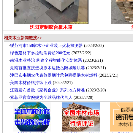
沈阳定制胶合板木箱
相关木业新闻链接>>
·
绥芬河市158家木业企业装上火花探测器
(2023/2/22)
·
绿色建材下乡拉动消费超200亿元
(2023/2/22)
·
南浔木业整治 构建全程智能化安防体系
(2023/2/21)
·
湖南首批直接进境原木运抵岳阳城陵矶港
(2023/2/21)
·
津巴布韦烟农代表敦促烟叶承包商提供木材燃料
(2023/2/21)
·
美国木材价格持续下跌
(2023/2/21)
·
江西发布首批《家具企业》系列地方标准
(2023/2/20)
·
索菲亚官宣倪妮为全球品牌代言人
(2023/2/20)