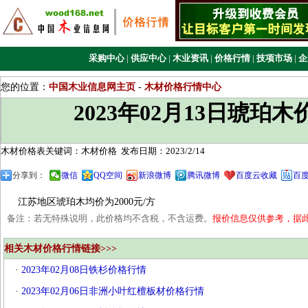
采购中心
|
供应中心
|
木业资讯
|
价格行情
|
技项市场
|
企
您的位置：
中国木业信息网主页
-
木材价格行情中心
2023年02月13日琥珀
木材价格表关键词：木材价格
发布日期：2023/2/14
分享到：
微信
QQ空间
新浪微博
腾讯微博
百度云收藏
百
江苏地区琥珀木均价为2000元/方
备注：若无特殊说明，此价格均不含税，不含运费。
报价信息仅供参考，据
相关木材价格行情链接>>>
·
2023年02月08日铁杉价格行情
·
2023年02月06日非洲小叶红檀板材价格行情