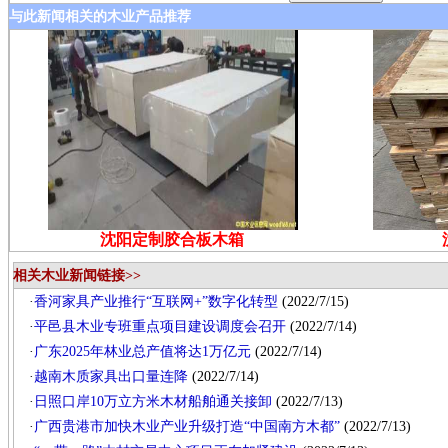
与此新闻相关的木业产品推荐
沈阳定制胶合板木箱
相关木业新闻链接>>
·
香河家具产业推行“互联网+”数字化转型
(2022/7/15)
·
平邑县木业专班重点项目建设调度会召开
(2022/7/14)
·
广东2025年林业总产值将达1万亿元
(2022/7/14)
·
越南木质家具出口量连降
(2022/7/14)
·
日照口岸10万立方米木材船舶通关接卸
(2022/7/13)
·
广西贵港市加快木业产业升级打造“中国南方木都”
(2022/7/13)