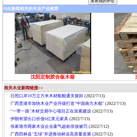
与此新闻相关的木业产品推荐
沈阳定制胶合板木箱
相关木业新闻链接>>
·
日照口岸10万立方米木材船舶通关接卸
(2022/7/13)
·
广西贵港市加快木业产业升级打造“中国南方木都”
(2022/7/13)
·
“一带一路”木材交易中心项目正在加紧建设
(2022/7/13)
·
伊朗有望出口价值6亿美元家具
(2022/7/13)
·
张家港市两家木业企业废气超标排放被罚
(2022/7/12)
·
广西田林县“五绿”并进推动林业高质量发展
(2022/7/12)