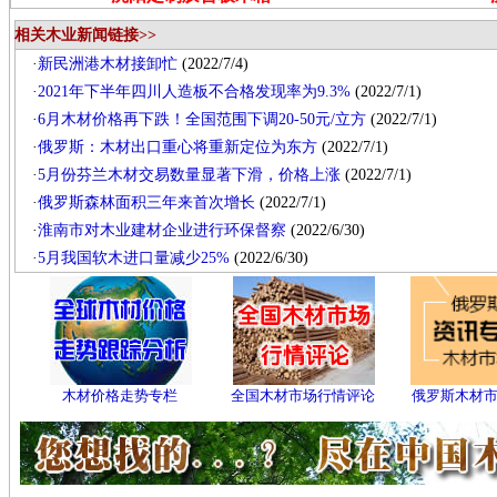
相关木业新闻链接>>
·
新民洲港木材接卸忙
(2022/7/4)
·
2021年下半年四川人造板不合格发现率为9.3%
(2022/7/1)
·
6月木材价格再下跌！全国范围下调20-50元/立方
(2022/7/1)
·
俄罗斯：木材出口重心将重新定位为东方
(2022/7/1)
·
5月份芬兰木材交易数量显著下滑，价格上涨
(2022/7/1)
·
俄罗斯森林面积三年来首次增长
(2022/7/1)
·
淮南市对木业建材企业进行环保督察
(2022/6/30)
·
5月我国软木进口量减少25%
(2022/6/30)
木材价格走势专栏
全国木材市场行情评论
俄罗斯木材