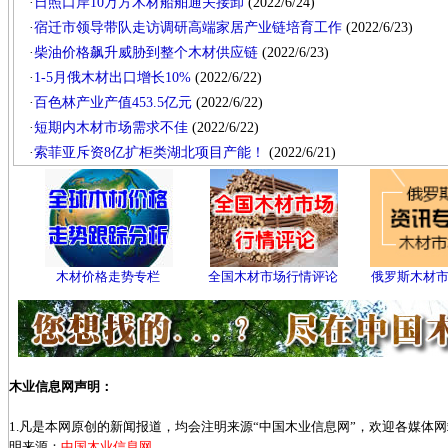
·
日照口岸10万方木材船舶通关接卸
(2022/6/24)
·
宿迁市领导带队走访调研高端家居产业链培育工作
(2022/6/23)
·
柴油价格飙升威胁到整个木材供应链
(2022/6/23)
·
1-5月俄木材出口增长10%
(2022/6/22)
·
百色林产业产值453.5亿元
(2022/6/22)
·
短期内木材市场需求不佳
(2022/6/22)
·
索菲亚斥资8亿扩柜类湖北项目产能！
(2022/6/21)
木材价格走势专栏
全国木材市场行情评论
俄罗斯木材
木业信息网声明：
1.凡是本网原创的新闻报道，均会注明来源“中国木业信息网”，欢迎各媒体
明来源：
中国木业信息网
。