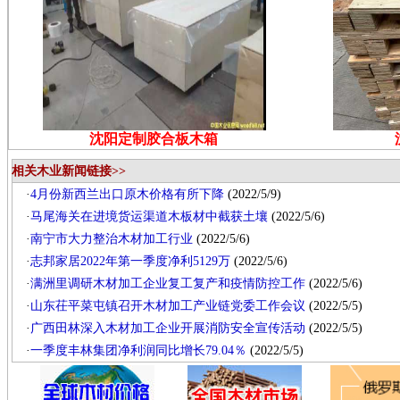
沈阳定制胶合板木箱
相关木业新闻链接>>
·
4月份新西兰出口原木价格有所下降
(2022/5/9)
·
马尾海关在进境货运渠道木板材中截获土壤
(2022/5/6)
·
南宁市大力整治木材加工行业
(2022/5/6)
·
志邦家居2022年第一季度净利5129万
(2022/5/6)
·
满洲里调研木材加工企业复工复产和疫情防控工作
(2022/5/6)
·
山东茌平菜屯镇召开木材加工产业链党委工作会议
(2022/5/5)
·
广西田林深入木材加工企业开展消防安全宣传活动
(2022/5/5)
·
一季度丰林集团净利润同比增长79.04％
(2022/5/5)