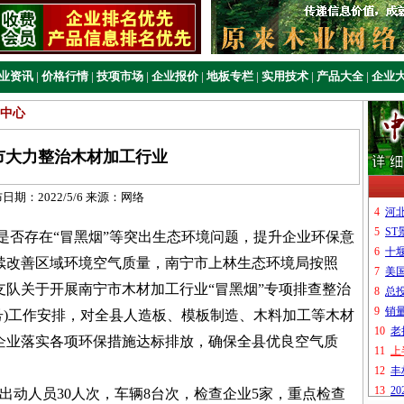
业资讯
|
价格行情
|
技项市场
|
企业报价
|
地板专栏
|
实用技术
|
产品大全
|
企业
中心
市大力整治木材加工行业
布日期：
2022/5/6
来源：
网络
否存在“冒黑烟”等突出生态环境问题，提升企业环保意
续改善区域环境空气质量，南宁市上林生态环境局按照
队关于开展南宁市木材加工行业“冒黑烟”专项排查整治
1号)工作安排，对全县人造板、模板制造、木料加工等木材
企业落实各项环保措施达标排放，确保全县优良空气质
出动人员30人次，车辆8台次，检查企业5家，重点检查