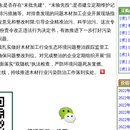
是否存在“未批先建”、“未验先投”;是否建立定期维护记
实排污措施等。对排查发现的问题木材加工企业开展现场指
[求]
改意见和整改时限;引导企业精准治污、科学治污。这次专
[求
3份责令改正违法行为决定书，有效推进下一步打好污染
[求]
问题。
[求
续扎实做好木材加工行业生态环境问题整治跟踪监管工
[求] 1
[求]
确保问题整改到位。对完成整治的企业定期组织开展“回
[求
面落实“双随机”执法检查，严防环境问题死灰复燃。
[求]
主线，持续推进木材行业污染防治工作落到实处。
202
202
202
202
202
202