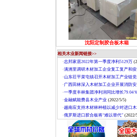
沈阳定制胶合板木箱
相关木业新闻链接>>
·
志邦家居2022年第一季度净利5129万
(2
·
满洲里调研木材加工企业复工复产和疫
·
山东茌平菜屯镇召开木材加工产业链党
·
广西田林深入木材加工企业开展消防安
·
一季度丰林集团净利润同比增长79.04
·
金融赋能费县木业产业
(2022/5/5)
·
越南应支持木材林种植以减少对进口木
·
俄罗斯进口胶合板将“难以替代”
(2022/5