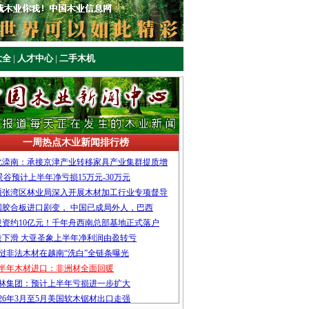
大全
|
人才中心
|
二手木机