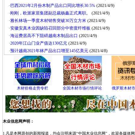
·
巴西2021年2月份木制产品出口同比增长30.5%
(2021/4/9)
·
刚刚，欧派家居集团副总裁杨鑫正式离职。
(2021/4/9)
·
雅长林场一季度木材销售突破30万立方米
(2021/4/9)
·
安徽安真木业因缺陷召回部分中密度纤维板
(2021/4/9)
·
海运费居高不下阻碍越南木制品出口
(2021/4/9)
·
2020年江山门业产值达130亿元
(2021/4/9)
·
预计越南2021年林产品出口增至145亿美元
(2021/4/8)
木材价格走势专栏
全国木材市场行情评论
俄罗斯木材
木业信息网声明：
1.凡是本网原创的新闻报道，均会注明来源“中国木业信息网”，欢迎各媒体