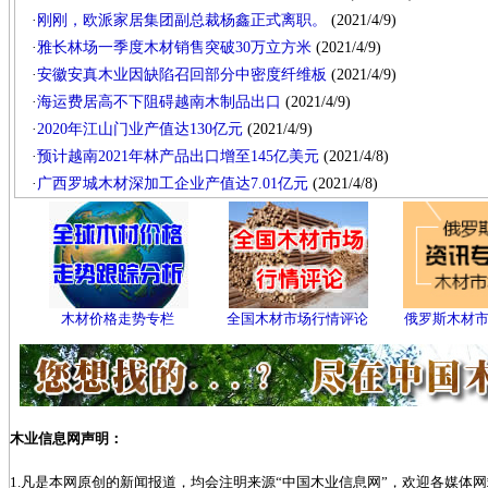
·
刚刚，欧派家居集团副总裁杨鑫正式离职。
(2021/4/9)
·
雅长林场一季度木材销售突破30万立方米
(2021/4/9)
·
安徽安真木业因缺陷召回部分中密度纤维板
(2021/4/9)
·
海运费居高不下阻碍越南木制品出口
(2021/4/9)
·
2020年江山门业产值达130亿元
(2021/4/9)
·
预计越南2021年林产品出口增至145亿美元
(2021/4/8)
·
广西罗城木材深加工企业产值达7.01亿元
(2021/4/8)
木材价格走势专栏
全国木材市场行情评论
俄罗斯木材
木业信息网声明：
1.凡是本网原创的新闻报道，均会注明来源“中国木业信息网”，欢迎各媒体