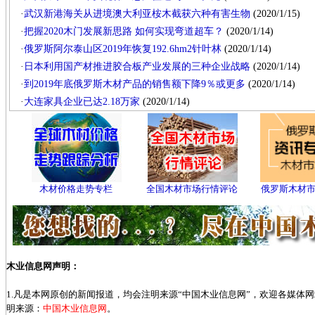
·
武汉新港海关从进境澳大利亚桉木截获六种有害生物
(2020/1/15)
·
把握2020木门发展新思路 如何实现弯道超车？
(2020/1/14)
·
俄罗斯阿尔泰山区2019年恢复192.6hm2针叶林
(2020/1/14)
·
日本利用国产材推进胶合板产业发展的三种企业战略
(2020/1/14)
·
到2019年底俄罗斯木材产品的销售额下降9％或更多
(2020/1/14)
·
大连家具企业已达2.18万家
(2020/1/14)
木材价格走势专栏
全国木材市场行情评论
俄罗斯木材
木业信息网声明：
1.凡是本网原创的新闻报道，均会注明来源“中国木业信息网”，欢迎各媒体
明来源：
中国木业信息网
。