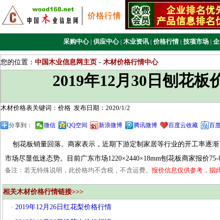
采购中心
|
供应中心
|
木业资讯
|
价格行情
|
技项市场
|
企
您的位置：
中国木业信息网主页
-
木材价格行情中心
2019年12月30日刨花
木材价格表关键词：价格
发布日期：2020/1/2
分享到：
微信
QQ空间
新浪微博
腾讯微博
百度云收藏
百
刨花板销量回落。商家表示，近期下游定制家居等行业的开工率逐渐
市场尽显低迷态势。目前广东市场1220×2440×18mm刨花板商家报价75-
备注：若无特殊说明，此价格均不含税，不含运费。
报价信息仅供参考，据
相关木材价格行情链接>>>
·
2019年12月26日红花梨价格行情