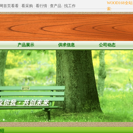
WOOD168全
网首页看看
|
看采购
|
看行情
|
查产品
|
找工作
索:
产品展示
供求信息
公司动态
绍