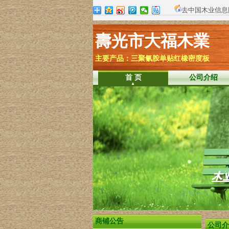
去中国木业信息
壽光市大福木業
主要产品：三聚氰胺单贴红橡密度板
首 页
公司介绍
各会员单位：
这里是你发布各类公司最新动态
的公告栏。您可以在这里随时发布
最新到货信息、公司活动、参展预
告、重要声明等信息，每条公告限
制在250字以内。如需发布公告请
商铺公告
公司介