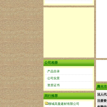
公司相册
·产品目录
·公司实景
·资质证书
壽光市
法人代
同行推荐
注册资
聊城高曼建材有限公司
年营业