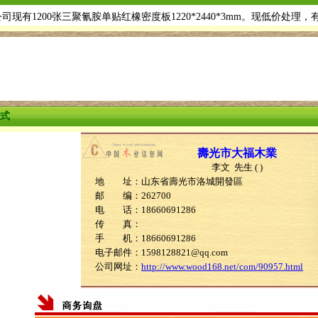
现有1200张三聚氰胺单贴红橡密度板1220*2440*3mm。现低价处理
式
壽光市大福木業
李文 先生 ( )
地 址：山东省壽光市洛城開發區
邮 编：262700
电 话：18660691286
传 真：
手 机：18660691286
电子邮件：1598128821@qq.com
公司网址：
http://www.wood168.net/com/90957.html