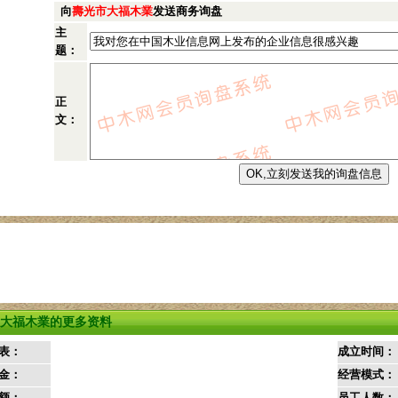
向
壽光市大福木業
发送商务询盘
主
题：
正
文：
大福木業的更多资料
表：
成立时间：
金：
经营模式：
额：
员工人数：