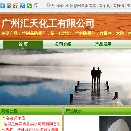
去中国木业信息网首页看看
|
看采购
|
看行情
|
查
广州汇天化工有限公司
主要产品：竹制品防霉剂，新一代竹防，竹材防霉剂，竹霉净，木防，
首 页
公司介绍
产品展示
商铺公告
产品展示
各会员单位：
这里是你发布各类公司最新动态的
公告栏。您可以在这里随时发布最