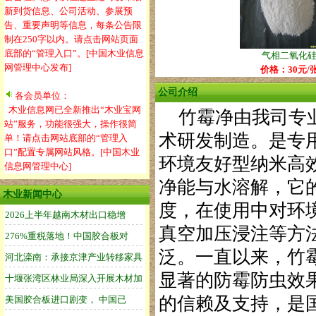
新到货信息、公司活动、参展预
告、重要声明等信息，每条公告限
制在250字以内。请点击网站页面
底部的“管理入口”。[中国木业信息
气相二氧化
网管理中心发布]
价格：30元/
公司介绍
各会员单位：
木业信息网已全新推出“木业宝网
竹霉净由我司专业
站”服务，功能很强大，操作很简
术研发制造。是专
单！请点击网站底部的“管理入
口”配置专属网站风格。[中国木业
环境友好型纳米高
信息网管理中心]
净能与水溶解，它
木业新闻中心
度，在使用中对环
真空加压浸注等方
泛。一直以来，竹
显著的防霉防虫效
的信赖及支持，是