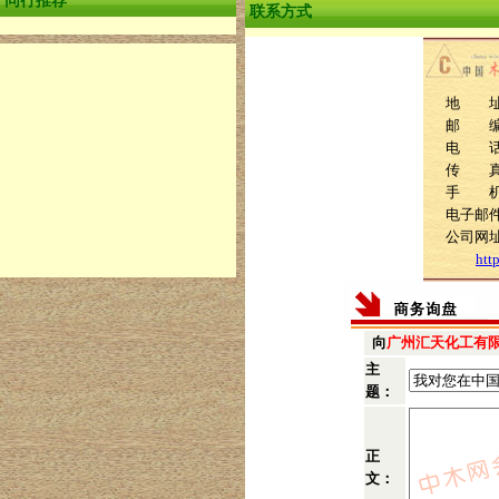
同行推荐
联系方式
地 址
邮 编：
电 话：0
传 真：8
手 
电子邮件：
公司网
htt
向
广州汇天化工有
主
题：
正
文：