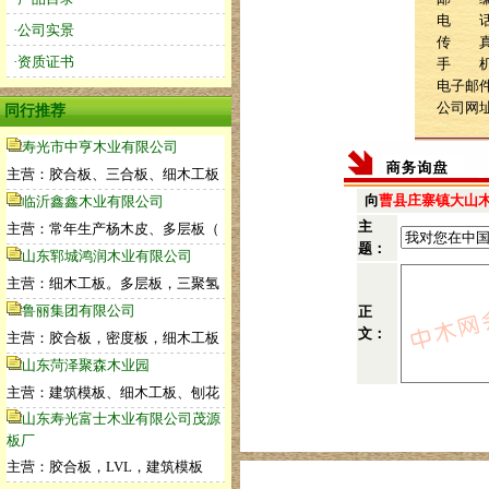
电 话：1
·公司实景
传 
·资质证书
手 机：1
电子邮件：
公司网
同行推荐
寿光市中亨木业有限公司
主营：胶合板、三合板、细木工板
向
曹县庄寨镇大山
临沂鑫鑫木业有限公司
主
主营：常年生产杨木皮、多层板（
题：
山东郓城鸿润木业有限公司
主营：细木工板。多层板，三聚氢
鲁丽集团有限公司
正
文：
主营：胶合板，密度板，细木工板
山东菏泽聚森木业园
主营：建筑模板、细木工板、刨花
山东寿光富士木业有限公司茂源
板厂
主营：胶合板，LVL，建筑模板