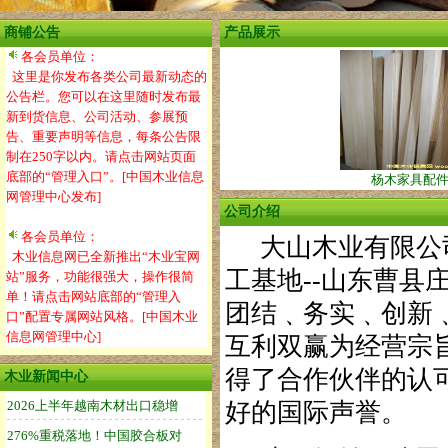
商铺公告
产品展示
各会员单位：
这里是你发布各类公司最新动态的
公告栏。您可以在这里随时发布最
新到货信息、公司活动、参展预
告、重要声明等信息，每条公告限
制在250字以内。请点击网站页面
底部的“管理入口”。[中国木业信息
杨木家具配
网管理中心发布]
公司介绍
各会员单位：
大山木业有限公司
木业信息网已全新推出“木业宝网
工基地--山东曹县
站”服务，功能很强大，操作很简
单！请点击网站底部的“管理入
团结﹑务实﹑创新
口”配置专属网站风格。[中国木业
信息网管理中心]
互利双赢为经营宗
得了合作伙伴的认可
木业新闻中心
好的国际声誉。