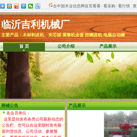
去中国木业信息网首页看看
|
看采购
|
看行情
|
查
临沂吉利机械厂
主要产品：木材剥皮机、夹芯据 菜墩机全套 控铡皮机 电脑自动铡
首 页
公司介绍
产品展示
商铺公告
产品展示
各会员单位：
这里是你发布各类公司最新动态的
公告栏。您可以在这里随时发布最
新到货信息、公司活动、参展预