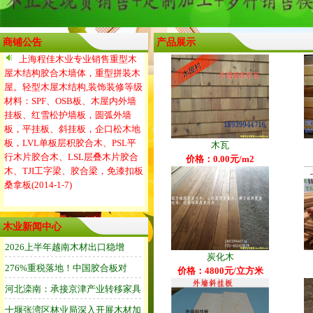
商铺公告
产品展示
上海程佳木业专业销售重型木
屋木结构胶合木墙体，重型拼装木
屋。轻型木屋木结构,装饰装修等级
材料：SPF、OSB板、木屋内外墙
挂板、红雪松护墙板，圆弧外墙
板，平挂板、斜挂板，企口松木地
板，LVL单板层积胶合木、PSL平
木瓦
行木片胶合木、LSL层叠木片胶合
价格：0.00元/m2
木、TJI工字梁、胶合梁，免漆扣板
桑拿板
(2014-1-7)
木业新闻中心
炭化木
价格：4800元/立方米