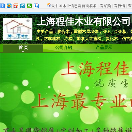
去中国木业信息网首页看看
|
看采购
|
看行情
|
查
上海程佳木业有限公司
主要产品：胶合木，重型木屋墙体，SPF、OSB
线，防腐建材、赤松、加拿大红雪松、炭化木、仿古
首 页
公司介绍
产品展示