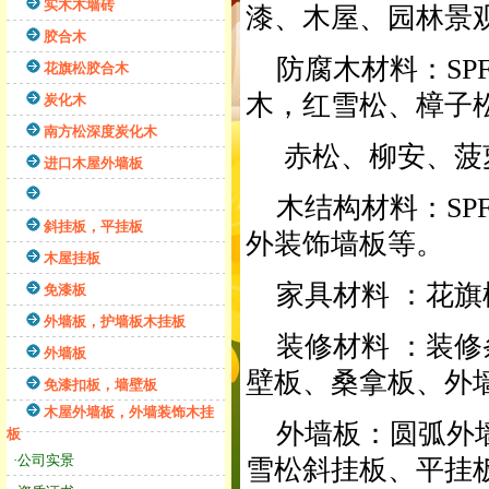
实木木墙砖
漆、木屋、园林景
胶合木
防腐木材料：SP
花旗松胶合木
木，红雪松、樟子
炭化木
南方松深度炭化木
赤松、柳安、菠
进口木屋外墙板
木结构材料：SPF、
斜挂板，平挂板
外装饰墙板等。
木屋挂板
家具材料 ：花旗
免漆板
外墙板，护墙板木挂板
装修材料 ：装修
外墙板
壁板、桑拿板、外
免漆扣板，墙壁板
木屋外墙板，外墙装饰木挂
外墙板：圆弧外墙
板
·公司实景
雪松斜挂板、平挂