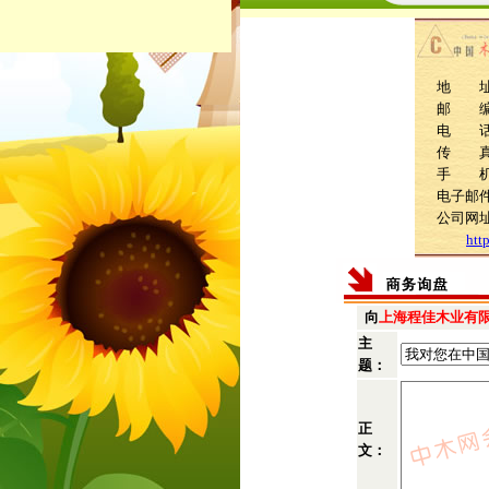
地 址
邮 编：
电 话：0
传 
手 机：1
电子邮件：f
公司网
htt
向
上海程佳木业有
主
题：
正
文：