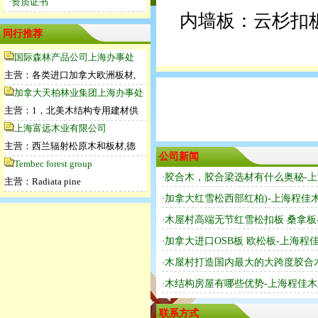
·资质证书
内墙板：云杉扣板
同行推荐
国际森林产品公司上海办事处
主营：各类进口加拿大欧洲板材,
加拿大天柏林业集团上海办事处
主营：1，北美木结构专用建材供
上海富远木业有限公司
主营：西兰辐射松原木和板材,德
公司新闻
Tembec forest group
·
胶合木，胶合梁选材有什么奥秘-
主营：Radiata pine
·
加拿大红雪松西部红柏)-上海程佳
·
木屋村高端无节红雪松扣板 桑拿板
·
加拿大进口OSB板 欧松板-上海程
·
木屋村打造国内最大的大跨度胶合
·
木结构房屋有哪些优势-上海程佳
联系方式